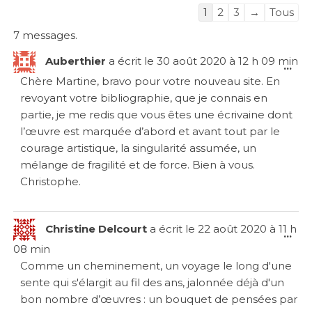
Navigation
1
2
3
→
Tous
dans
7 messages.
la
Auberthier
a écrit le
30 août 2020
à
12 h 09 min
liste
Ouv
...
du
Chère Martine, bravo pour votre nouveau site. En
cet
livre
revoyant votre bibliographie, que je connais en
boî
d’or
partie, je me redis que vous êtes une écrivaine dont
mét
l’œuvre est marquée d’abord et avant tout par le
courage artistique, la singularité assumée, un
mélange de fragilité et de force. Bien à vous.
Christophe.
Christine Delcourt
a écrit le
22 août 2020
à
11 h
Ouv
...
08 min
cet
Comme un cheminement, un voyage le long d'une
boî
sente qui s'élargit au fil des ans, jalonnée déjà d'un
mét
bon nombre d’œuvres : un bouquet de pensées par