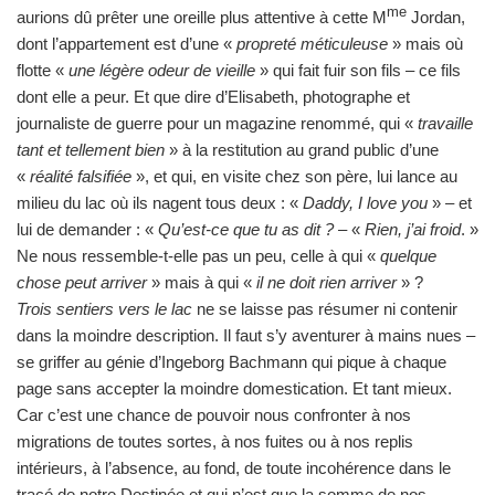
me
aurions dû prêter une oreille plus attentive à cette M
Jordan,
dont l’appartement est d’une «
propreté méticuleuse
» mais où
flotte «
une légère odeur de vieille
» qui fait fuir son fils – ce fils
dont elle a peur. Et que dire d’Elisabeth, photographe et
journaliste de guerre pour un magazine renommé, qui «
travaille
tant et tellement bien
» à la restitution au grand public d’une
«
réalité falsifiée
», et qui, en visite chez son père, lui lance au
milieu du lac où ils nagent tous deux : «
Daddy, I love you
» – et
lui de demander : «
Qu’est-ce que tu as dit ?
– «
Rien, j’ai froid
. »
Ne nous ressemble-t-elle pas un peu, celle à qui «
quelque
chose peut arriver
» mais à qui «
il ne doit rien arriver
» ?
Trois sentiers vers le lac
ne se laisse pas résumer ni contenir
dans la moindre description. Il faut s’y aventurer à mains nues –
se griffer au génie d’Ingeborg Bachmann qui pique à chaque
page sans accepter la moindre domestication. Et tant mieux.
Car c’est une chance de pouvoir nous confronter à nos
migrations de toutes sortes, à nos fuites ou à nos replis
intérieurs, à l’absence, au fond, de toute incohérence dans le
tracé de notre Destinée et qui n’est que la somme de nos