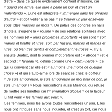
d’être – dans ce qu’elle évidemment contient d’illusoire, car
«
quand elle arrive, elle dure à peine un jour et c’est un
malentendu
». L’une est interprète «
immergée dans les phrases
d’autrui
» et doit veiller à ne pas «
se trouver un jour ensevelie
sous
[d]
es masses de mots
». De palais des congrès en halls
d’hôtels, s’égrène la «
routine
» de ses relations solitaires avec
les hommes (et «
leurs problèmes importants
») qui sont «
soit
mariés et bouffis et ivres, soit, par hasard, minces et mariés et
ivres, ou bien très gentils et complètement névrosés
». Il y a
ensuite Béatrix, dont le premier mot préféré est : «
atroce
» (et le
second : «
fardeau
»), définie comme une «
demi-vierge
» (ce
qui lui convient car elle est «
au moins une moitié de quelque
chose
») et qui s’auto-aime lors de séances chez le coiffeur :
«
Je suis amoureuse, je suis amoureuse de moi pour de bon, je
suis un amour !
» Nous rencontrons aussi Miranda, qui refuse
de mettre ses lunettes car l’«
émanation globale
» de la laideur
lui fait venir «
les larmes aux yeux
».
Ces femmes, nous les avons toutes rencontrées un jour. Elles
nous ont intrigués sans nous inquiéter, et c’est un tort, car nous