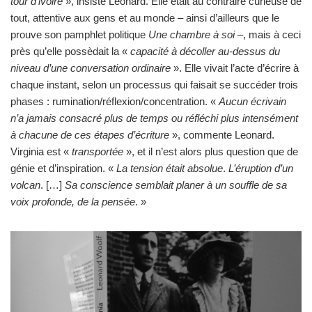
tour d’ivoire
», insiste Leonard. Elle était au contraire curieuse de
tout, attentive aux gens et au monde – ainsi d’ailleurs que le
prouve son pamphlet politique
Une chambre à soi
–, mais à ceci
près qu’elle possèdait la «
capacité à décoller au-dessus du
niveau d’une conversation ordinaire
». Elle vivait l’acte d’écrire à
chaque instant, selon un processus qui faisait se succéder trois
phases : rumination/réflexion/concentration. «
Aucun écrivain
n’a jamais consacré plus de temps ou réfléchi plus intensément
à chacune de ces étapes d’écriture
», commente Leonard.
Virginia est «
transportée
», et il n’est alors plus question que de
génie et d’inspiration. «
La tension était absolue
.
L’éruption d’un
volcan
. […]
Sa conscience semblait planer à un souffle de sa
voix profonde, de la pensée
. »