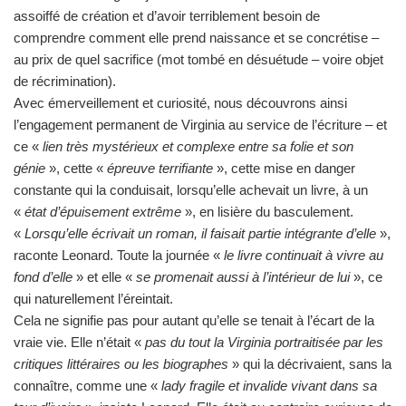
assoiffé de création et d’avoir terriblement besoin de
comprendre comment elle prend naissance et se concrétise –
au prix de quel sacrifice (mot tombé en désuétude – voire objet
de récrimination).
Avec émerveillement et curiosité, nous découvrons ainsi
l’engagement permanent de Virginia au service de l’écriture – et
ce «
lien très mystérieux et complexe entre sa folie et son
génie
», cette «
épreuve terrifiante
», cette mise en danger
constante qui la conduisait, lorsqu’elle achevait un livre, à un
«
état d’épuisement extrême
», en lisière du basculement.
«
Lorsqu’elle écrivait un roman, il faisait partie intégrante d’elle
»,
raconte Leonard. Toute la journée «
le livre continuait à vivre au
fond d’elle
» et elle «
se promenait aussi à l’intérieur de lui
», ce
qui naturellement l’éreintait.
Cela ne signifie pas pour autant qu’elle se tenait à l’écart de la
vraie vie. Elle n’était «
pas du tout la Virginia portraitisée par les
critiques littéraires ou les biographes
» qui la décrivaient, sans la
connaître, comme une «
lady fragile et invalide vivant dans sa