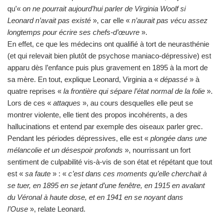
qu’«
on ne pourrait aujourd’hui parler de Virginia Woolf si
Leonard n’avait pas existé
», car elle «
n’aurait pas vécu assez
longtemps pour écrire ses chefs-d’œuvre
».
En effet, ce que les médecins ont qualifié à tort de neurasthénie
(et qui relevait bien plutôt de psychose maniaco-dépressive) est
apparu dès l’enfance puis plus gravement en 1895 à la mort de
sa mère. En tout, explique Leonard, Virginia a «
dépassé
» à
quatre reprises «
la frontière qui sépare l’état normal de la folie
».
Lors de ces «
attaques
», au cours desquelles elle peut se
montrer violente, elle tient des propos incohérents, a des
hallucinations et entend par exemple des oiseaux parler grec.
Pendant les périodes dépressives, elle est «
plongée dans une
mélancolie et un désespoir profonds
», nourrissant un fort
sentiment de culpabilité vis-à-vis de son état et répétant que tout
est «
sa faute
» : «
c’est dans ces moments qu’elle cherchait à
se tuer, en 1895 en se jetant d’une fenêtre, en 1915 en avalant
du Véronal à haute dose, et en 1941 en se noyant dans
l’Ouse
», relate Leonard.