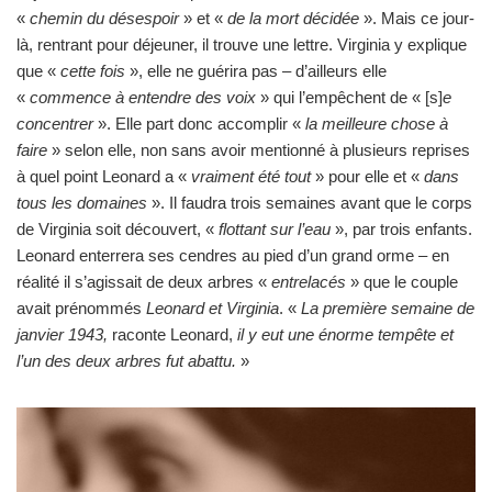
«
chemin du désespoir
» et «
de la mort décidée
». Mais ce jour-
là, rentrant pour déjeuner, il trouve une lettre. Virginia y explique
que «
cette fois
», elle ne guérira pas – d’ailleurs elle
«
commence à entendre des voix
» qui l’empêchent de « [s]
e
concentrer
». Elle part donc accomplir «
la meilleure chose à
faire
» selon elle, non sans avoir mentionné à plusieurs reprises
à quel point Leonard a «
vraiment été tout
» pour elle et «
dans
tous les domaines
». Il faudra trois semaines avant que le corps
de Virginia soit découvert, «
flottant sur l’eau
», par trois enfants.
Leonard enterrera ses cendres au pied d’un grand orme – en
réalité il s’agissait de deux arbres «
entrelacés
» que le couple
avait prénommés
Leonard et Virginia
. «
La première semaine de
janvier 1943,
raconte Leonard,
il y eut une énorme tempête et
l’un des deux arbres fut abattu.
»