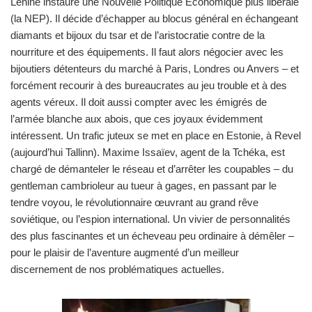
Lénine instaure une Nouvelle Politique Économique plus libérale
(la NEP). Il décide d’échapper au blocus général en échangeant
diamants et bijoux du tsar et de l’aristocratie contre de la
nourriture et des équipements. Il faut alors négocier avec les
bijoutiers détenteurs du marché à Paris, Londres ou Anvers – et
forcément recourir à des bureaucrates au jeu trouble et à des
agents véreux. Il doit aussi compter avec les émigrés de
l’armée blanche aux abois, que ces joyaux évidemment
intéressent. Un trafic juteux se met en place en Estonie, à Revel
(aujourd’hui Tallinn). Maxime Issaïev, agent de la Tchéka, est
chargé de démanteler le réseau et d’arrêter les coupables – du
gentleman cambrioleur au tueur à gages, en passant par le
tendre voyou, le révolutionnaire œuvrant au grand rêve
soviétique, ou l’espion international. Un vivier de personnalités
des plus fascinantes et un écheveau peu ordinaire à démêler –
pour le plaisir de l’aventure augmenté d’un meilleur
discernement de nos problématiques actuelles.