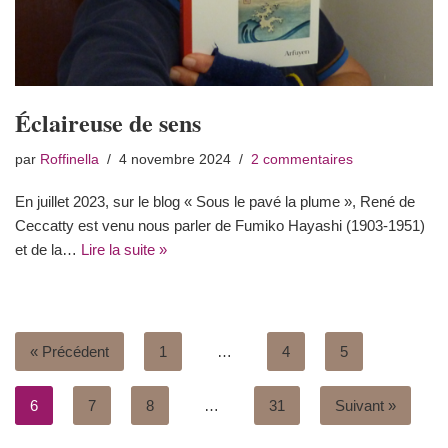
Éclaireuse de sens
par
Roffinella
4 novembre 2024
2 commentaires
En juillet 2023, sur le blog « Sous le pavé la plume », René de
Ceccatty est venu nous parler de Fumiko Hayashi (1903-1951)
et de la…
Lire la suite »
« Précédent
1
…
4
5
6
7
8
…
31
Suivant »