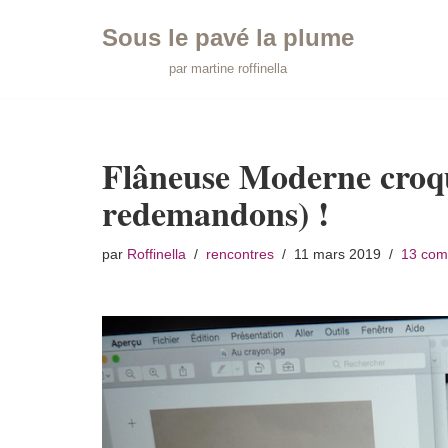
Sous le pavé la plume
Aller
par martine roffinella
au
contenu
Flâneuse Moderne croqu
redemandons) !
par
Roffinella
rencontres
11 mars 2019
13 com