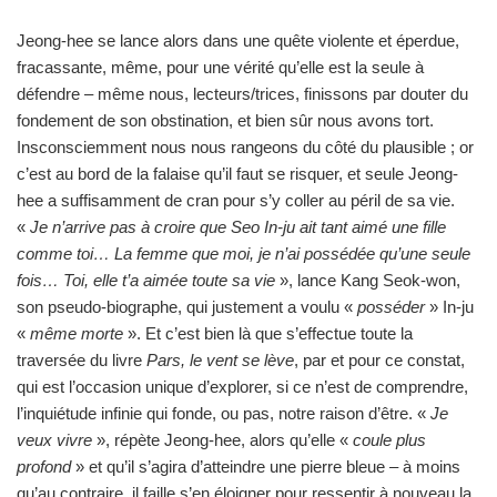
Jeong-hee se lance alors dans une quête violente et éperdue,
fracassante, même, pour une vérité qu’elle est la seule à
défendre – même nous, lecteurs/trices, finissons par douter du
fondement de son obstination, et bien sûr nous avons tort.
Insconsciemment nous nous rangeons du côté du plausible ; or
c’est au bord de la falaise qu’il faut se risquer, et seule Jeong-
hee a suffisamment de cran pour s’y coller au péril de sa vie.
«
Je n’arrive pas à croire que Seo In-ju ait tant aimé une fille
comme toi… La femme que moi, je n’ai possédée qu’une seule
fois… Toi, elle t’a aimée toute sa vie
», lance Kang Seok-won,
son pseudo-biographe, qui justement a voulu «
posséder
» In-ju
«
même morte
». Et c’est bien là que s’effectue toute la
traversée du livre
Pars, le vent se lève
, par et pour ce constat,
qui est l’occasion unique d’explorer, si ce n’est de comprendre,
l’inquiétude infinie qui fonde, ou pas, notre raison d’être. «
Je
veux vivre
», répète Jeong-hee, alors qu’elle «
coule plus
profond
» et qu’il s’agira d’atteindre une pierre bleue – à moins
qu’au contraire, il faille s’en éloigner pour ressentir à nouveau la