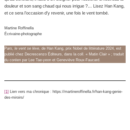
douleur et son sang chaud qui nous irrigue ?… Lisez Han Kang,
et ce sera l’occasion d’y revenir, une fois le vent tombé.
Martine Roffinella
Écrivaine-photographe
Pars, le vent se lève
, de Han Kang, prix Nobel de littérature 2024, est
publié chez Decrescenzo Éditeurs, dans la coll. « Matin Clair » ; traduit
du coréen par Lee Tae-yeon et Geneviève Roux-Faucard.
[1]
Lien vers ma chronique : https://martineroffinella.fr/han-kang-genie-
des-miroirs/