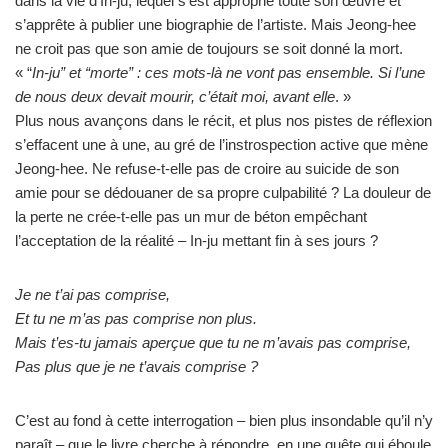
dans la vie d’In-ju, lequel s’est approprié toute son œuvre et
s’apprête à publier une biographie de l’artiste. Mais Jeong-hee
ne croit pas que son amie de toujours se soit donné la mort.
« “
In-ju” et “morte” : ces mots-là ne vont pas ensemble. Si l’une
de nous deux devait mourir, c’était moi, avant elle
. »
Plus nous avançons dans le récit, et plus nos pistes de réflexion
s’effacent une à une, au gré de l’instrospection active que mène
Jeong-hee. Ne refuse-t-elle pas de croire au suicide de son
amie pour se dédouaner de sa propre culpabilité ? La douleur de
la perte ne crée-t-elle pas un mur de béton empêchant
l’acceptation de la réalité – In-ju mettant fin à ses jours ?
Je ne t’ai pas comprise,
Et tu ne m’as pas comprise non plus.
Mais t’es-tu jamais aperçue que tu ne m’avais pas comprise,
Pas plus que je ne t’avais comprise ?
C’est au fond à cette interrogation – bien plus insondable qu’il n’y
paraît – que le livre cherche à répondre, en une quête qui éboule