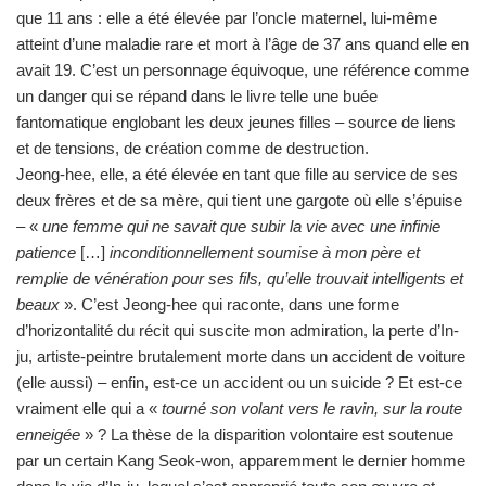
que 11 ans : elle a été élevée par l’oncle maternel, lui-même
atteint d’une maladie rare et mort à l’âge de 37 ans quand elle en
avait 19. C’est un personnage équivoque, une référence comme
un danger qui se répand dans le livre telle une buée
fantomatique englobant les deux jeunes filles – source de liens
et de tensions, de création comme de destruction.
Jeong-hee, elle, a été élevée en tant que fille au service de ses
deux frères et de sa mère, qui tient une gargote où elle s’épuise
– «
une femme qui ne savait que subir la vie avec une infinie
patience
[…]
inconditionnellement soumise à mon père et
remplie de vénération pour ses fils, qu’elle trouvait intelligents et
beaux
». C’est Jeong-hee qui raconte, dans une forme
d’horizontalité du récit qui suscite mon admiration, la perte d’In-
ju, artiste-peintre brutalement morte dans un accident de voiture
(elle aussi) – enfin, est-ce un accident ou un suicide ? Et est-ce
vraiment elle qui a «
tourné son volant vers le ravin, sur la route
enneigée
» ? La thèse de la disparition volontaire est soutenue
par un certain Kang Seok-won, apparemment le dernier homme